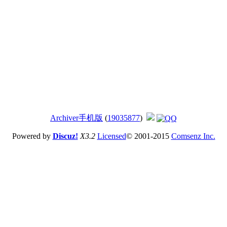
Archiver
手机版
(
19035877
)
Powered by
Discuz!
X3.2
Licensed
© 2001-2015
Comsenz Inc.