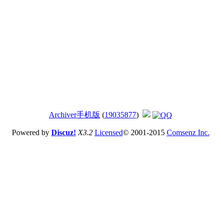
Archiver
手机版
(
19035877
)
Powered by
Discuz!
X3.2
Licensed
© 2001-2015
Comsenz Inc.