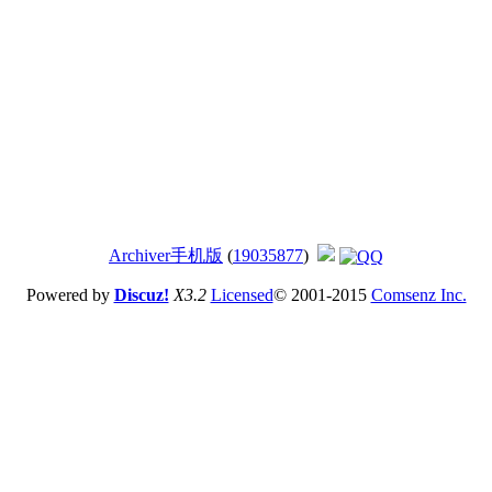
Archiver
手机版
(
19035877
)
Powered by
Discuz!
X3.2
Licensed
© 2001-2015
Comsenz Inc.